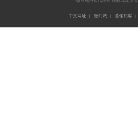
微商城搭建代理商,微商城建设服务
中文网址
微商城
营销拓客