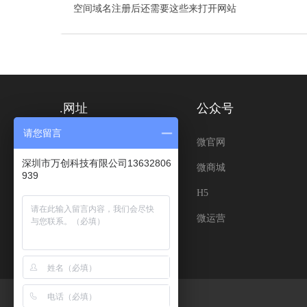
空间域名注册后还需要这些来打开网站
.网址
公众号
请您留言
公司名.网址
微官网
深圳市万创科技有限公司13632806
产品名.网址
微商城
939
行业词.网址
H5
品牌词.网址
微运营