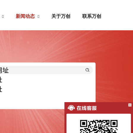
心
新闻动态
关于万创
联系万创
网址百科
文网址
行业资讯
微官网
常见问题
微商城
H5制作